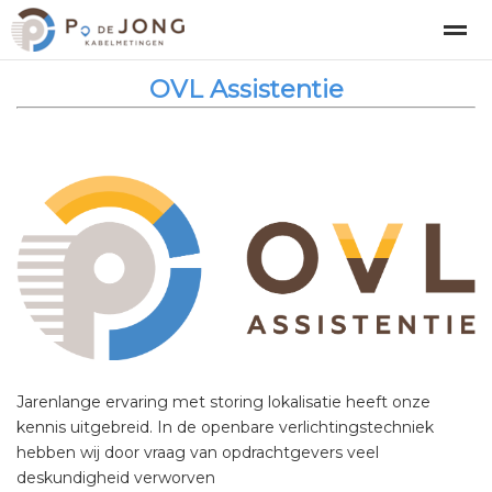
OVL Assistentie
Kabelstoring lokaliseren
Kabeltrace lokaliseren
Kab
Home
Bellen
Locatie
Contact
Pag
Jarenlange ervaring met storing lokalisatie heeft onze
kennis uitgebreid. In de openbare verlichtingstechniek
hebben wij door vraag van opdrachtgevers veel
deskundigheid verworven